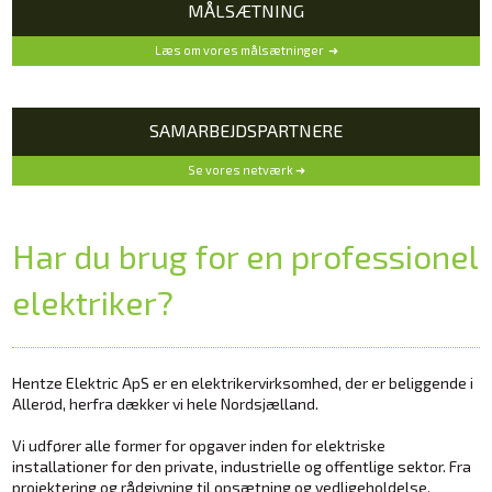
MÅLSÆTNING
Læs om vores målsætninger ➜
SAMARBEJDSPARTNERE
Se vores netværk ➜
Har du brug for en professionel
elektriker?​​
Hentze Elektric ApS er en elektrikervirksomhed, der er beliggende i
Allerød, herfra dækker vi hele Nordsjælland.
Vi udfører alle former for opgaver inden for elektriske
installationer for den private, industrielle og offentlige sektor. Fra
projektering og rådgivning til opsætning og vedligeholdelse.